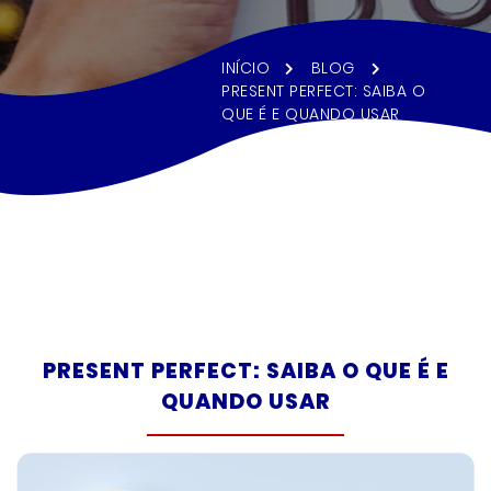
Enviar
Enviar
INÍCIO
BLOG
PRESENT PERFECT: SAIBA O
QUE É E QUANDO USAR
ENVIAR
PRESENT PERFECT: SAIBA O QUE É E
QUANDO USAR